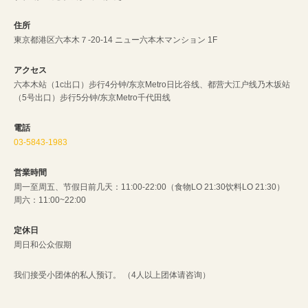
閉じる
住所
東京都港区六本木７-20-14 ニュー六本木マンション 1F
アクセス
六本木站（1c出口）步行4分钟/东京Metro日比谷线、都营大江户线乃木坂站
（5号出口）步行5分钟/东京Metro千代田线
電話
03-5843-1983
営業時間
周一至周五、节假日前几天：11:00-22:00（食物LO 21:30饮料LO 21:30）
周六：11:00~22:00
定休日
周日和公众假期
我们接受小团体的私人预订。 （4人以上团体请咨询）