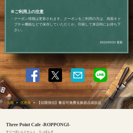
ご利用上の注意
クーポン情報は更新されます。クーポンをご利用の方は、画面キャ
プチャ機能などで保存していただくか、印刷して来店時にお持ち下
さい。
2022/05/20 更新
この店舗情報をシェアする
【仅限情侣】餐后可免费兑换甜点或饮品 | Three Point Cafe
-ROPPONGI-
東京都港区六本木７-20-14 ニュー六本木マンション 1F
https://threepointcafe-roppongi.owst.jp/coupons/93572573
お店情報をコピー
头版
优惠券
【仅限情侣】餐后可免费兑换甜点或饮品
Three Point Cafe -ROPPONGI-
すりーぽいんとかふぇ ろっぽんぎ