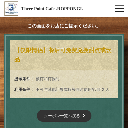
Three Point Cafe -ROPPONGI-
この画面をお店にご提示ください。
【仅限情侣】餐后可免费兑换甜点或饮
品
提示条件
预订和订购时
利用条件
不可与其他门票或服务同时使用/仅限 2 人
クーポン一覧へ戻る