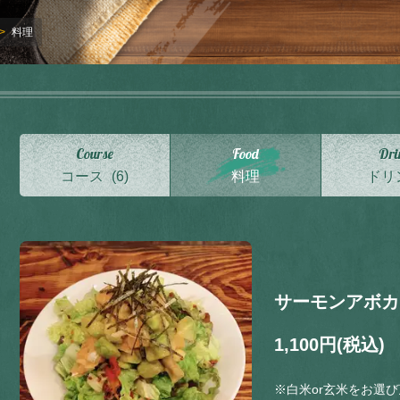
料理
Course
Food
Dri
コース
(6)
料理
ドリ
サーモンアボカ
1,100円
(税込)
※白米or玄米をお選