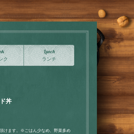
nk
Lunch
ンク
ランチ
ド丼
び頂けます。※ごはん少なめ、野菜多め