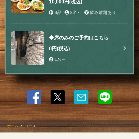
10,000円
(税込)
コース | Three Point Cafe -ROPPONGI-
8品
2名～
飲み放題あり
東京都港区六本木７-20-14 ニュー六本木マンション 1F
https://threepointcafe-roppongi.owst.jp/courses
お店情報をコピー
◆席のみのご予約はこちら
0円
(税込)
1名～
閉じる
ホーム
コース