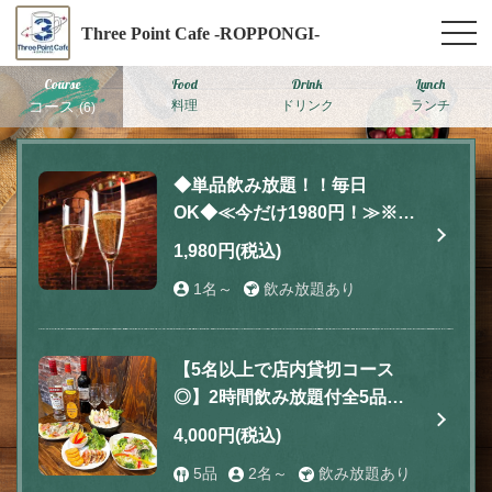
Three Point Cafe -ROPPONGI-
Course
Food
Drink
Lunch
コース
料理
ドリンク
ランチ
(6)
◆単品飲み放題！！毎日
OK◆≪今だけ1980円！≫※ア
ラカルトのご注文でOKで
1,980円
(税込)
す！ ※ランチもOK
1名～
飲み放題あり
【5名以上で店内貸切コース
◎】2時間飲み放題付全5品
4000円
4,000円
(税込)
5品
2名～
飲み放題あり