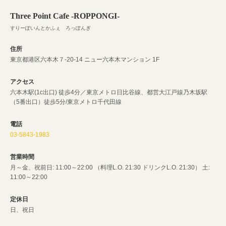
Three Point Cafe -ROPPONGI-
すりーぽいんとかふぇ ろっぽんぎ
住所
東京都港区六本木７-20-14 ニュー六本木マンション 1F
アクセス
六本木駅(1c出口) 徒歩4分／東京メトロ日比谷線、都営大江戸線乃木坂駅
（5番出口）徒歩5分/東京メトロ千代田線
電話
03-5843-1983
営業時間
月～金、祝前日: 11:00～22:00 （料理L.O. 21:30 ドリンクL.O. 21:30） 土:
11:00～22:00
定休日
日、祝日